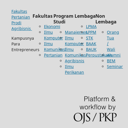
Fakultas
Fakultas
Program
Lembaga
Non
Pertanian
Studi
Lembaga
Prodi
Ekonomi
LPMA
Agribisnis
Ilmu
Manajemen
LPPM
Orang
Komputer
Ilmu
STK
Tua
Kampusnya
Ilmu
Komputer
BAAK
/
Para
Komunikasi
Ilmu
BAUK
Wali
Entrepreneurs
Pertanian
Komunikasi
Perpustakaan
Alumni
Agribisnis
BEM
Ilmu
Seminar
Perikanan