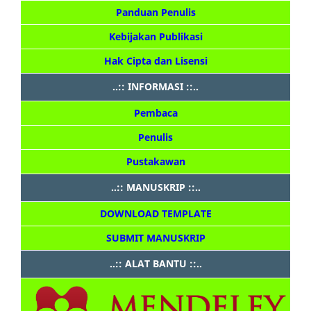
Panduan Penulis
Kebijakan Publikasi
Hak Cipta dan Lisensi
..:: INFORMASI ::..
Pembaca
Penulis
Pustakawan
..:: MANUSKRIP ::..
DOWNLOAD TEMPLATE
SUBMIT MANUSKRIP
..:: ALAT BANTU ::..