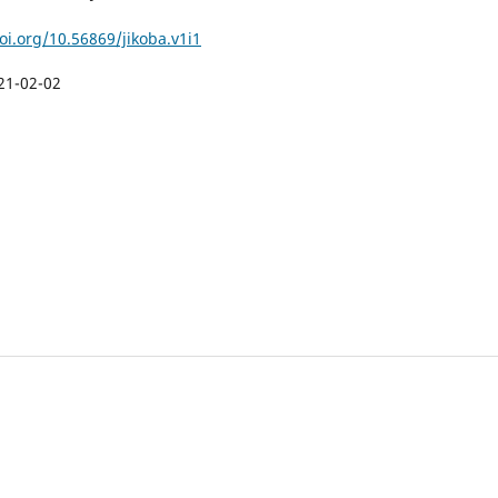
oi.org/10.56869/jikoba.v1i1
21-02-02