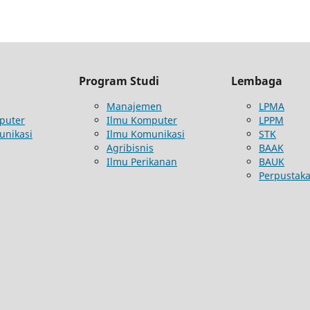
Program Studi
Lembaga
Manajemen
LPMA
puter
Ilmu Komputer
LPPM
unikasi
Ilmu Komunikasi
STK
Agribisnis
BAAK
Ilmu Perikanan
BAUK
Perpustak