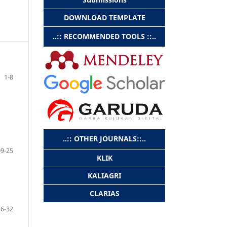
DOWNLOAD TEMPLATE
..:: RECOMMENDED TOOLS ::..
1-8
..:: OTHER JOURNALS::..
09-25
KLIK
KALIAGRI
CLARIAS
26-32