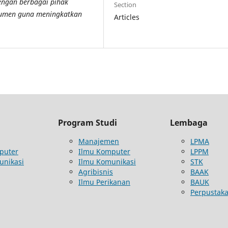
engan berbagai pihak
Section
umen guna meningkatkan
Articles
Program Studi
Lembaga
Manajemen
LPMA
puter
Ilmu Komputer
LPPM
unikasi
Ilmu Komunikasi
STK
Agribisnis
BAAK
Ilmu Perikanan
BAUK
Perpustak