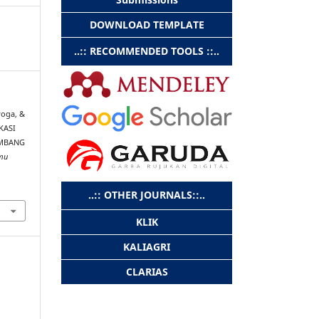
DOWNLOAD TEMPLATE
..:: RECOMMENDED TOOLS ::..
yoga, &
KASI
EMBANG
lmu
..:: OTHER JOURNALS::..
KLIK
KALIAGRI
CLARIAS