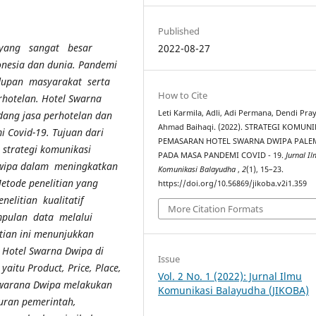
Published
 yang sangat besar
2022-08-27
nesia dan dunia. Pandemi
idupan masyarakat serta
How to Cite
hotelan. Hotel
Swarna
Leti Karmila, Adli, Adi Permana, Dendi Pra
ang jasa perhotelan dan
Ahmad Baihaqi. (2022). STRATEGI KOMUNI
i Covid-19. Tujuan dari
PEMASARAN HOTEL SWARNA DWIPA PAL
 strategi komunikasi
PADA MASA PANDEMI COVID - 19.
Jurnal I
Dwipa dalam meningkatkan
Komunikasi Balayudha
,
2
(1), 15–23.
tode penelitian yang
https://doi.org/10.56869/jikoba.v2i1.359
elitian kualitatif
More Citation Formats
mpulan data melalui
tian ini menunjukkan
 Hotel Swarna Dwipa di
Issue
itu Product, Price, Place,
Vol. 2 No. 1 (2022): Jurnal Ilmu
Swarana Dwipa melakukan
Komunikasi Balayudha (JIKOBA)
uran pemerintah,