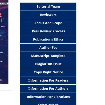
Editorial Team
Reviewers
Focus And Scope
Peer Review Process
Publications Ethics
Author Fee
Manuscript Tamplete
Plagiarism Issue
Copy Right Notice
Information For Readers
Information For Authors
Information For Librarians
Submissions