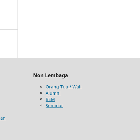
Non Lembaga
Orang Tua / Wali
Alumni
BEM
Seminar
aan