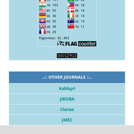
..:: OTHER JOURNALS ::..
KaliAgri
JIKOBA
Clarias
JMEC