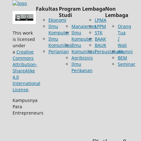
Fakultas
Program
Lembaga
Non
Studi
Lembaga
Ekonomi
LPMA
Ilmu
Manajemen
LPPM
Orang
Komputer
Ilmu
STK
Tua
This work
Ilmu
Komputer
BAAK
/
is licensed
Komunikasi
Ilmu
BAUK
Wali
under
Pertanian
Komunikasi
Perpustakaan
Alumni
a
Creative
Agribisnis
BEM
Commons
Ilmu
Seminar
Attribution-
Perikanan
ShareAlike
4.0
International
License
.
Kampusnya
Para
Entrepreneurs